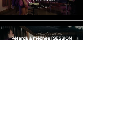
Pétards à mèches [SESSION
ACOUSTIQUE] Marjolaine
Morasse
Lire la vidéo
En voir plus